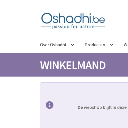
Ga
Ga
door
naar
naar
de
navigatie
inhoud
Over Oshadhi
Producten
W
WINKELMAND
De webshop blijft in dez