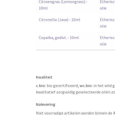
Citroengras (Lemongrass) -
Etherisc
10ml
olie
Citronella (Java) - 10ml
Etherisc
olie
Copaiba, gedist. - 10ml
Etherisc
olie
Kwaliteit
c.bio:
bio gecertificeerd,
wc.bio:
in het wild 
kwalitatief zorgvuldig geselecteerde oliën zo
Nalevering
Niet voorradige artikelen worden binnen de 4