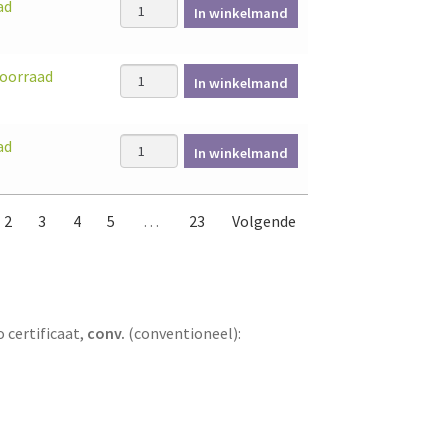
Citroengras (Lemongrass) - 10ml aantal
ad
In winkelmand
Citronella (Java) - 10ml aantal
voorraad
In winkelmand
Copaiba, gedist. - 10ml aantal
ad
In winkelmand
2
3
4
5
…
23
Volgende
o certificaat,
conv.
(conventioneel):