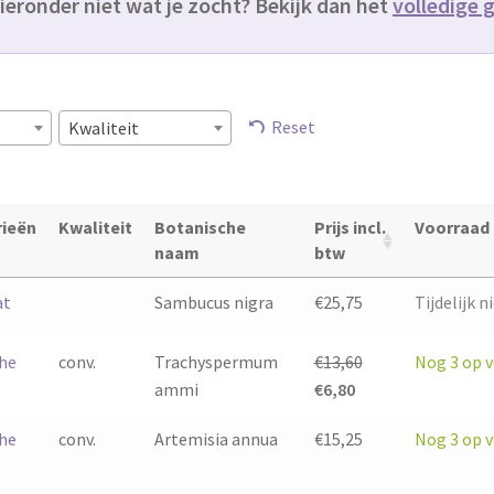
ieronder niet wat je zocht? Bekijk dan het
volledige
Reset
Kwaliteit
ieën
Kwaliteit
Botanische
Prijs incl.
Voorraad
naam
btw
at
Sambucus nigra
€
25,75
Tijdelijk 
he
conv.
Trachyspermum
€
13,60
Nog 3 op 
Oorspronkelijke
Huidige
ammi
€
6,80
prijs
prijs
he
conv.
Artemisia annua
€
15,25
Nog 3 op 
was:
is:
€13,60.
€6,80.