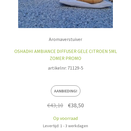
Aromaverstuiver
OSHADHI AMBIANCE DIFFUSER GELE CITROEN 5ML
ZOMER PROMO
artikelnr: 71129-5
AANBIEDING!
Oorspronkelijke
Huidige
€
43,10
€
38,50
prijs
prijs
Op voorraad
was:
is:
Levertijd: 1 - 3 werkdagen