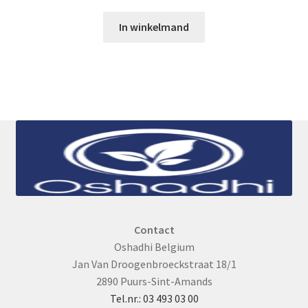
€43,10.
€38,50.
In winkelmand
Contact
Oshadhi Belgium
Jan Van Droogenbroeckstraat 18/1
2890 Puurs-Sint-Amands
Tel.nr.: 03 493 03 00