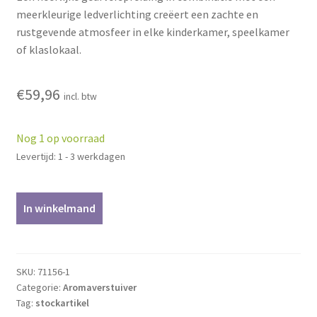
meerkleurige ledverlichting creëert een zachte en
rustgevende atmosfeer in elke kinderkamer, speelkamer
of klaslokaal.
€
59,96
incl. btw
Nog 1 op voorraad
Levertijd: 1 - 3 werkdagen
Ultrasone
In winkelmand
Aroma
diffuser
YOYO
aantal
SKU:
71156-1
Categorie:
Aromaverstuiver
Tag:
stockartikel