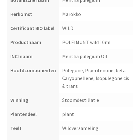
Botanische naam
Mentha pulegium
Herkomst
Marokko
Certificaat BIO label
WILD
Productnaam
POLEIMUNT wild 10ml
INCI naam
Mentha pulegium Oil
Hoofdcomponenten
Pulegone, Piperitenone, beta
Caryophellene, Isopulegone cis
& trans
Winning
Stoomdestillatie
Plantendeel
plant
Teelt
Wildverzameling