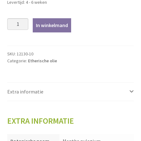
Levertijd: 4 - 6 weken
Munt,
In winkelmand
polei
-
10ml
aantal
SKU:
12130-10
Categorie:
Etherische olie
Extra informatie
EXTRA INFORMATIE