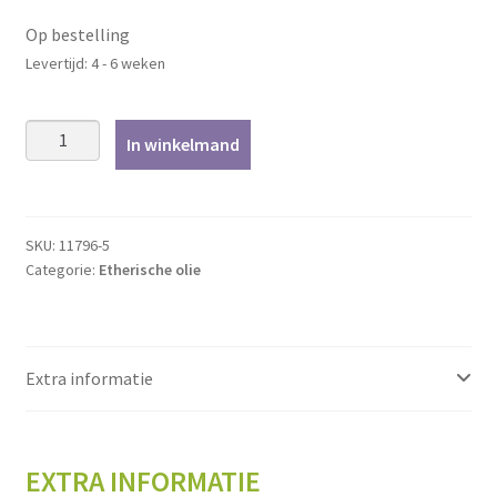
Op bestelling
Levertijd: 4 - 6 weken
Koriander,
In winkelmand
kruid
(Cilantro)
-
5ml
SKU:
11796-5
Categorie:
Etherische olie
aantal
Extra informatie
EXTRA INFORMATIE