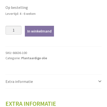
Op bestelling
Levertijd: 4 - 6 weken
Komijn,
In winkelmand
zwarte
-
100ml
aantal
SKU:
66636-100
Categorie:
Plantaardige olie
Extra informatie
EXTRA INFORMATIE