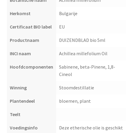
Botanische naam
Achillea millefolium
Herkomst
Bulgarije
Certificaat BIO label
EU
Productnaam
DUIZENDBLAD bio 5ml
INCI naam
Achillea millefolium Oil
Hoofdcomponenten
Sabinene, beta-Pinene, 1,8-
Cineol
Winning
Stoomdestillatie
Plantendeel
bloemen, plant
Teelt
Voedingsinfo
Deze etherische olie is geschikt