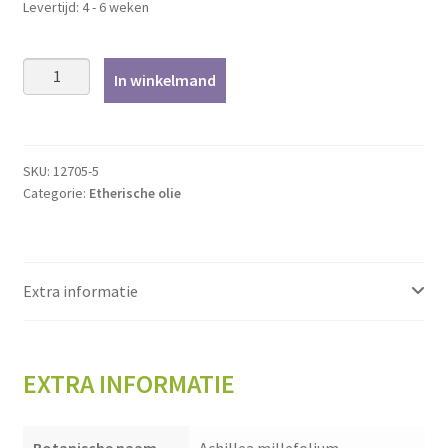
Levertijd: 4 - 6 weken
Duizendblad
In winkelmand
-
5ml
aantal
SKU:
12705-5
Categorie:
Etherische olie
Extra informatie
EXTRA INFORMATIE