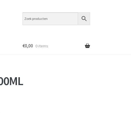
€
0,00
0 items
00ML
e