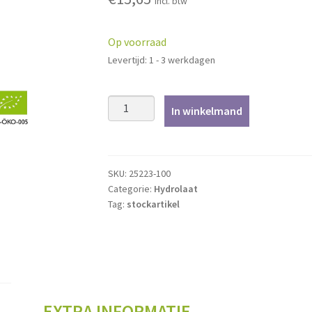
incl. btw
Op voorraad
Levertijd: 1 - 3 werkdagen
Bergamot
In winkelmand
-
100ml
aantal
SKU:
25223-100
Categorie:
Hydrolaat
Tag:
stockartikel
EXTRA INFORMATIE