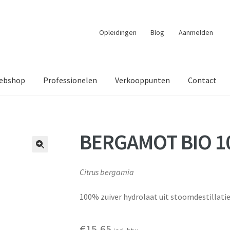
Opleidingen
Blog
Aanmelden
ebshop
Professionelen
Verkooppunten
Contact
BERGAMOT BIO 1
🔍
Citrus bergamia
100% zuiver hydrolaat uit stoomdestillati
€
15,65