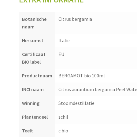
Botanische
Citrus bergamia
naam
Herkomst
Italië
Certificaat
EU
BIO label
Productnaam
BERGAMOT bio 100ml
INCI naam
Citrus aurantium bergamia Peel Wate
Winning
Stoomdestillatie
Plantendeel
schil
Teelt
c.bio