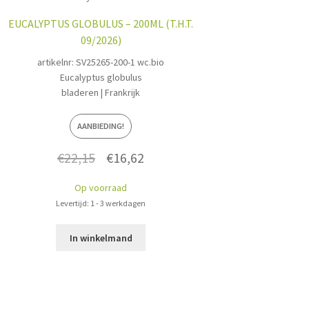
EUCALYPTUS GLOBULUS – 200ML (T.H.T.
09/2026)
artikelnr: SV25265-200-1 wc.bio
Eucalyptus globulus
bladeren | Frankrijk
AANBIEDING!
Oorspronkelijke
Huidige
€
22,15
€
16,62
prijs
prijs
Op voorraad
was:
is:
Levertijd: 1 - 3 werkdagen
€22,15.
€16,62.
In winkelmand