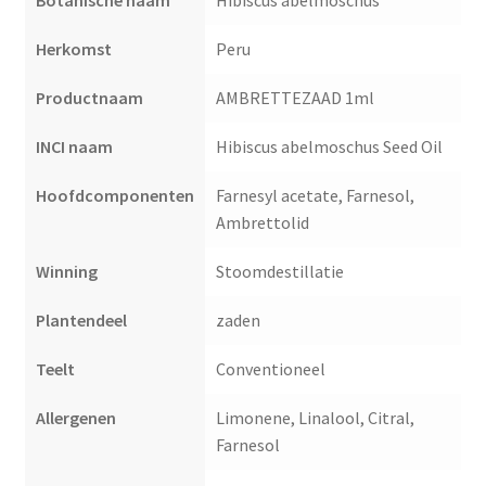
Botanische naam
Hibiscus abelmoschus
Herkomst
Peru
Productnaam
AMBRETTEZAAD 1ml
INCI naam
Hibiscus abelmoschus Seed Oil
Hoofdcomponenten
Farnesyl acetate, Farnesol,
Ambrettolid
Winning
Stoomdestillatie
Plantendeel
zaden
Teelt
Conventioneel
Allergenen
Limonene, Linalool, Citral,
Farnesol