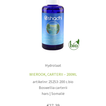
Hydrolaat
WIEROOK, CARTERII – 200ML
artikelnr: 25253-200 c.bio
Boswellia carterii
hars | Somalië
€
27,39